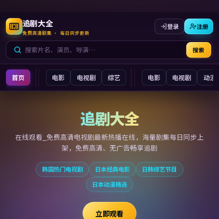
追剧大全
登录
注册
免费高清剧集 · 每日同步更新
搜索
首页
电影
电视剧
综艺
电影
电视剧
动漫
追剧大全
追剧大全
在线观看_免费高清电视剧最新
热播在线，海量剧集每日同步上
架，免费高清、无广告畅享追剧
韩国热门电视剧
日本经典电影
日韩综艺节目
日本动漫精选
立即观看