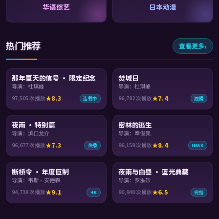
华语综艺
日本动漫
热门推荐
查看更多
99:00
99:54
那年夏天的信号 · 限定纪念
焚城日
导演：杜琪峰
导演：杜琪峰
8.3
7.4
97,505
次播放
96,782
次播放
连载中
独播
99:46
99:16
夜雨 · 特别篇
密林的逃生
导演：滨口龙介
导演：奉俊昊
7.3
8.4
96,677
次播放
96,159
次播放
热播
IMAX
99:08
99:46
断桥令 · 年度巨制
夜雨与白昼 · 蓝光典藏
导演：韦斯·安德森
导演：罗泓轸
9.1
6.5
94,738
次播放
90,940
次播放
4K
完结