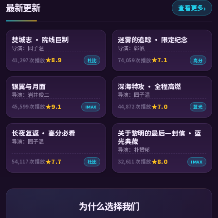
最新更新
查看更多
88:21
99:43
焚城志 · 院线巨制
迷雾的追踪 · 限定纪念
导演：园子温
导演：郭帆
8.9
7.1
41,297
次播放
74,059
次播放
杜比
高分
99:48
99:03
银翼与月面
深海特攻 · 全程高燃
导演：岩井俊二
导演：园子温
9.1
7.0
45,599
次播放
44,872
次播放
IMAX
蓝光
99:29
99:32
长夜复返 · 高分必看
关于黎明的最后一封信 · 蓝
光典藏
导演：园子温
导演：朴赞郁
7.7
8.0
54,117
次播放
32,611
次播放
杜比
IMAX
为什么选择我们